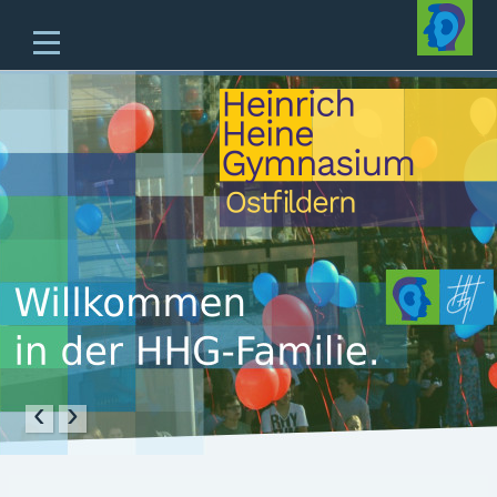
Home
Unsere Schule
Unterricht & Angebote
Zukünftige Fünftklässler
offene Ganztagesschule
Beratung
Schulleben
Service
‹
›