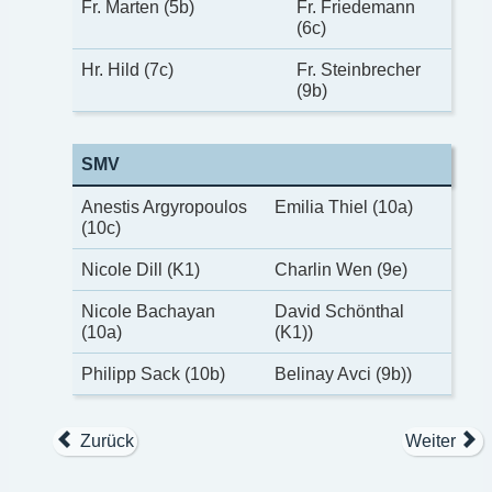
Fr. Marten (5b)
Fr. Friedemann
(6c)
Hr. Hild (7c)
Fr. Steinbrecher
(9b)
SMV
Anestis Argyropoulos
Emilia Thiel (10a)
(10c)
Nicole Dill (K1)
Charlin Wen (9e)
Nicole Bachayan
David Schönthal
(10a)
(K1))
Philipp Sack (10b)
Belinay Avci (9b))
Zurück
Weiter