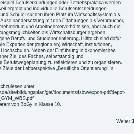
spiel Berufserkundungen oder Betriebspraktika werden
keit erprobt und individuelle Berufsentscheidungen
 und Schüler suchen ihren Platz im Wirtschaftssystem als
e Auseinandersetzung mit den Erfahrungen als Verbraucher,
rnehmertum und Arbeitnehmerverhältnisse, aber auch die
tungsmöglichkeiten als Wirtschaftsbürger ergeben
ene Berufs- und Studienorientierung. Hilfreich sind dafür
e Experten der (regionalen) Wirtschaft, Institutionen,
 Hochschulen. Neben der Einführung in ökonomisches
her Ziel des Faches, selbstständig und
ne Berufswegeplanung zu reflektieren und zu organisieren.
 Ziele der Leitperspektive „Berufliche Orientierung“ in
achzulesen unter:
.de/site/bildungsplan/get/documents/lsbw/export-pdf/depot-
_GYM_WBS.pdf
derem von BoGy in Klasse 10.
Weiter