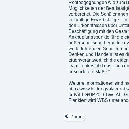
Realbegegnungen wie zum Bei
Möglichkeiten der Berufstätig
vorbereitet. Die Schülerinnen
zukünftige Erwerbstätige. Di
den Erkenntnissen über Unte
Beschäftigung mit den Gestal
Anknüpfungspunkte für die eig
außerschulische Lernorte sowi
weiterführenden Schulen und
Denken und Handeln ist es da
eigenverantwortlich die eige
Damit unterstützt das Fach die
besonderem Maße.“
Weitere Informationen sind n
http://www.bildungsplaene-bw
pdf/ALLG/BP2016BW_ALLG
Flankiert wird WBS unter an
Zurück