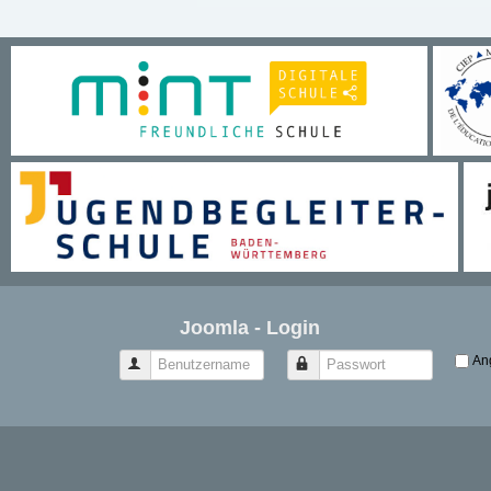
Joomla - Login
An
Benutzername
Passwort