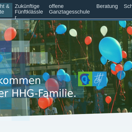
cht &
Zukünftige
offene
Beratung
Sch
te
Fünftklässle
Ganztagesschule
r