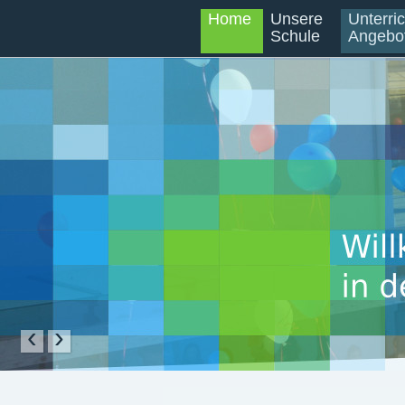
Home
Unsere
Unterri
Schule
Angebo
‹
›