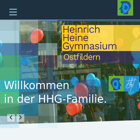
Home
Unsere Schule
Unterricht & Angebote
Zukünftige Fünftklässler
offene Ganztagesschule
Beratung
Schulleben
Service
‹
›