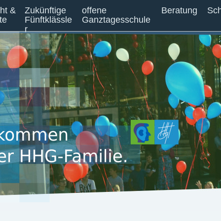
cht &
Zukünftige
offene
Beratung
Sch
te
Fünftklässle
Ganztagesschule
r