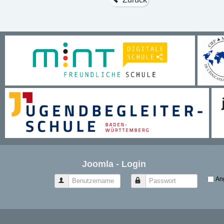
Joomla - Login
An
Benutzername
Passwort