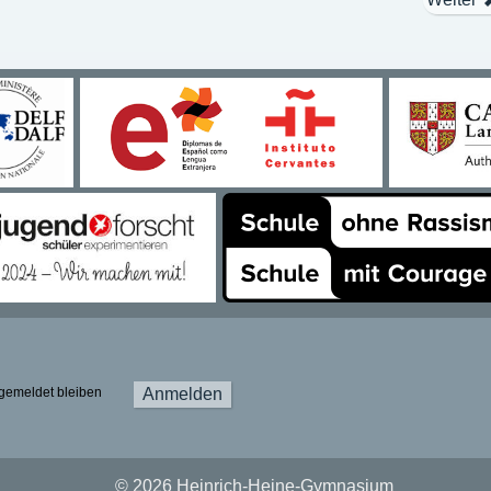
gemeldet bleiben
Anmelden
© 2026 Heinrich-Heine-Gymnasium