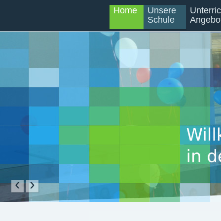
Home
Unsere
Unterri
Schule
Angebo
‹
›