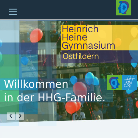
Home
Unsere Schule
Unterricht & Angebote
Zukünftige Fünftklässler
offene Ganztagesschule
Beratung
Schulleben
Service
‹
›