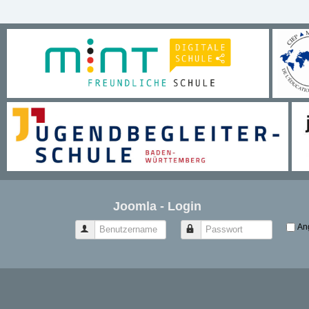
Joomla - Login
An
Benutzername
Passwort