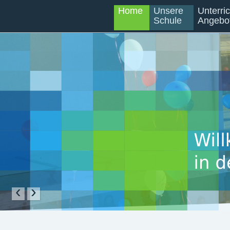
Home
Unsere
Unterri
Schule
Angebo
‹
›