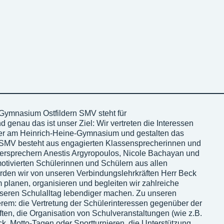
ymnasium Ostfildern SMV steht für
 genau das ist unser Ziel: Wir vertreten die Interessen
ler am Heinrich-Heine-Gymnasium und gestalten das
e SMV besteht aus engagierten Klassensprecherinnen und
ersprechern Anestis Argyropoulos, Nicole Bachayan und
motivierten Schülerinnen und Schülern aus allen
erden wir von unseren Verbindungslehrkräften Herr Beck
planen, organisieren und begleiten wir zahlreiche
nseren Schulalltag lebendiger machen. Zu unseren
em: die Vertretung der Schülerinteressen gegenüber der
ten, die Organisation von Schulveranstaltungen (wie z.B.
 Motto-Tagen oder Sportturnieren, die Unterstützung