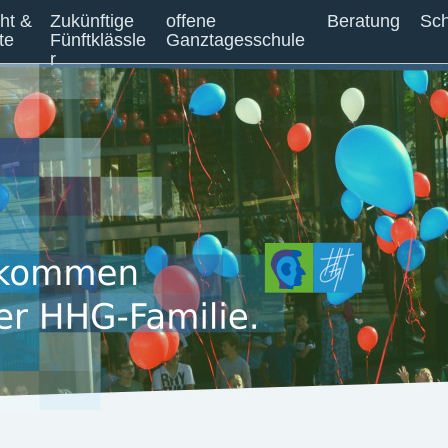
cht &
Zukünftige
offene
Beratung
Sch
te
Fünftklässle
Ganztagesschule
r