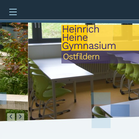
Home
Unsere Schule
Unterricht & Angebote
Zukünftige Fünftklässler
offene Ganztagesschule
Beratung
Schulleben
Service
‹
›