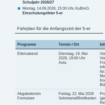
Schuljahr 2026/27
Montag, 14.09.2026, 15:30 Uhr, KuBinO,
Einschulungsfeier 5-er
Fahrplan für die Anfangszeit der 5-er
Programm
Termin / Ort
Inh
Elternabend
Dienstag, 19. Mai
Vor
2026, 18:00 Uhr
Vor
Aula
Fra
Inf
fac
Mu
Ko
Blä
Abgabetermin
Freitag, 22. Mai 2026
Pr
Formulare
Sekretariat/Briefkasten
(ge
Rel