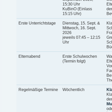
15:30 Uhr
Elt
KuBinO (Einlass
de
15:15 Uhr)
Be
Erste Unterrichtstage
Dienstag, 15. Sept. &
Kl
Mittwoch, 16. Sept.
Sch
2026
Fra
jeweils 07:45 – 12:15
Gr
Uhr
Sch
Bü
Elternabend
Erste Schulwochen
Wa
(Termin folgt)
Elt
Vor
Fac
Be
Th
Regelmäßige Termine
Wöchentlich
Kl
Kla
de
Mu
od