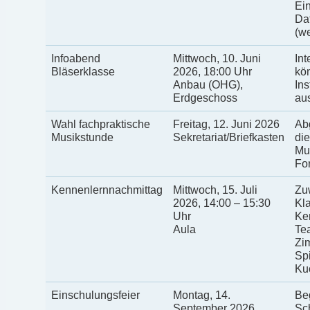
Ein
Da
(we
Infoabend
Mittwoch, 10. Juni
Int
Bläserklasse
2026, 18:00 Uhr
kö
Anbau (OHG),
In
Erdgeschoss
au
Wahl fachpraktische
Freitag, 12. Juni 2026
Ab
Musikstunde
Sekretariat/Briefkasten
die
Mu
For
Kennenlernnachmittag
Mittwoch, 15. Juli
Zu
2026, 14:00 – 15:30
Kl
Uhr
Ke
Aula
Te
Zi
Spi
Kuc
Einschulungsfeier
Montag, 14.
Be
September 2026,
Sch