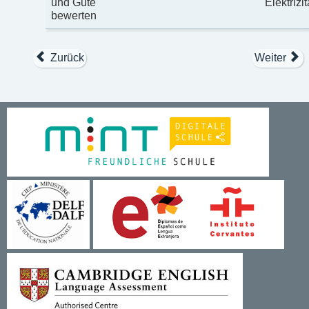
und Güte
Elektrizi
bewerten
Zurück
Weiter