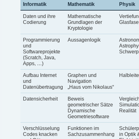
Informatik
Mathematik
Physik
Daten und ihre
Mathematische
Vertiefun
Codierung
Grundlagen der
Glasfase
Kryptologie
Programmierung
Aussagenlogik
Astronom
und
Astrophy
Softwareprojekte
Schwerp
(Scratch, Java,
Apps, …)
Aufbau Internet
Graphen und
Halbleit
und
Navigation
Datenübertragung
„Haus vom Nikolaus“
Datensicherheit
Beweis
Vergleic
geometrischer Sätze
Simulati
Dynamische
Realität
Geometriesoftware
Verschlüsselung
Funktionen im
Schülerp
Codes knacken
Sachzusammenhang
in Optik 