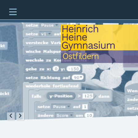
Home
Unsere Schule
Unterricht & Angebote
Zukünftige Fünftklässler
offene Ganztagesschule
Beratung
Schulleben
Service
‹
›