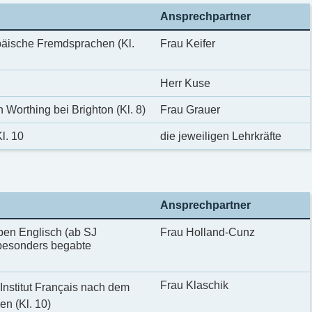
Ansprechpartner
äische Fremdsprachen (Kl.
Frau Keifer
Herr Kuse
 Worthing bei Brighton (Kl. 8)
Frau Grauer
l. 10
die jeweiligen Lehrkräfte
Ansprechpartner
ben Englisch (ab SJ
Frau Holland-Cunz
 besonders begabte
Frau Klaschik
nstitut Français nach dem
n (Kl. 10)