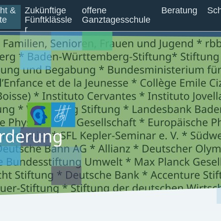
cht &
Zukünftige
offene
Beratung
Sch
te
Fünftklässle
Ganztagesschule
r