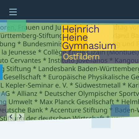
Home
Unsere Schule
Unterricht & Angebote
Zukünftige Fünftklässler
offene Ganztagesschule
Beratung
Schulleben
Service
‹
›