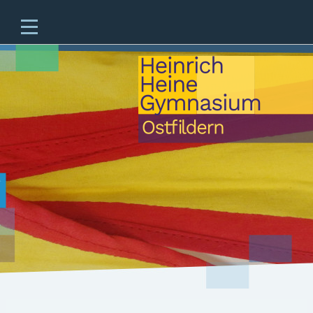
Home
Unsere Schule
Unterricht & Angebote
Zukünftige Fünftklässler
offene Ganztagesschule
Beratung
Schulleben
Service