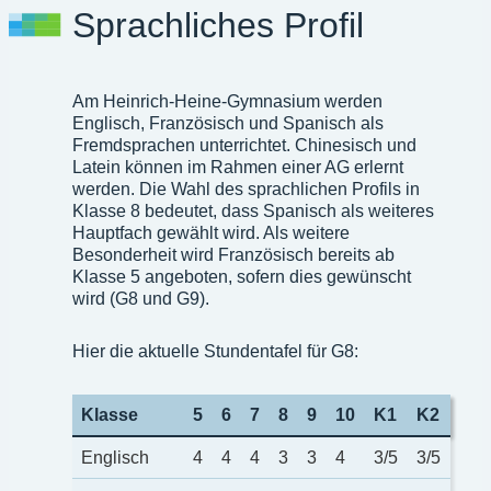
Sprachliches Profil
Am Heinrich-Heine-Gymnasium werden
Englisch, Französisch und Spanisch als
Fremdsprachen unterrichtet. Chinesisch und
Latein können im Rahmen einer AG erlernt
werden. Die Wahl des sprachlichen Profils in
Klasse 8 bedeutet, dass Spanisch als weiteres
Hauptfach gewählt wird. Als weitere
Besonderheit wird Französisch bereits ab
Klasse 5 angeboten, sofern dies gewünscht
wird (G8 und G9).
Hier die aktuelle Stundentafel für G8:
Klasse
5
6
7
8
9
10
K1
K2
Englisch
4
4
4
3
3
4
3/5
3/5