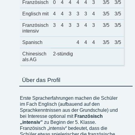
Französisch
0
4
4
4
4
3
3/5
3/5
Englisch mit
4
4
3
3
3
4
3/5
3/5
Französisch
3
4
3
3
4
3
3/5
3/5
intensiv
Spanisch
4
4
4
3/5
3/5
Chinesisch
2-stündig
als AG
Über das Profil
Erste Spracherfahrungen machen die Schüler
im Fach Englisch (aufbauend auf den
Sprachkenntnissen aus der Grundschule) und
bei Interesse optional mit
Französisch
„intensiv“
zu Beginn der 5. Klasse.
Französisch „intensiv“ bedeutet, dass die
Schüler etwas spielerischer die französische