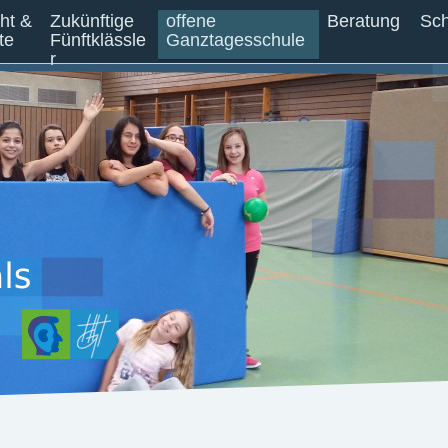
cht &
Zukünftige
offene
Beratung
Sch
te
Fünftklässle
Ganztagesschule
r