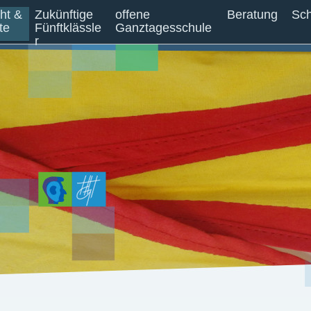
cht &
Zukünftige
offene
Beratung
Sch
te
Fünftklässle
Ganztagesschule
r