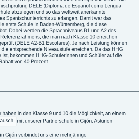
Spanischprüfung DELE (Diploma de Español como Lengua
chule abzulegen und so das weltweit anerkannte
es Spanischunterrichts zu erlangen. Damit war das
e erste Schule in Baden-Württemberg, die diese
nbot. Dabei werden die Sprachniveaus B1 und A2 des
eferenzrahmens, die man nach Klasse 10 erreichen
bgeprüft (DELE A2-B1 Escolares). Je nach Leistung können
r die entsprechende Niveaustufe erreichen. Da das HHG
le ist, bekommen HHG-Schülerinnen und Schüler auf die
Rabatt von 40 Prozent.
 haben in den Klasse 9 und 10 die Möglichkeit, an einem
tausch
mit unserer Partnerschule in Gijón, Asturien
 in Gijón verbindet uns eine mehrjährige