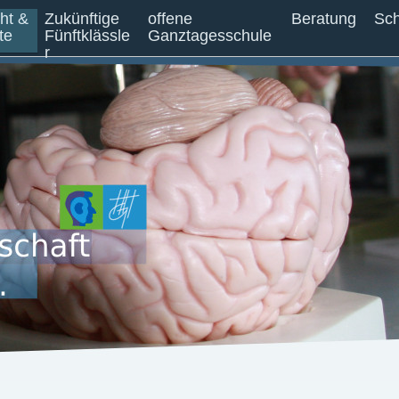
cht &
Zukünftige
offene
Beratung
Sch
te
Fünftklässle
Ganztagesschule
r