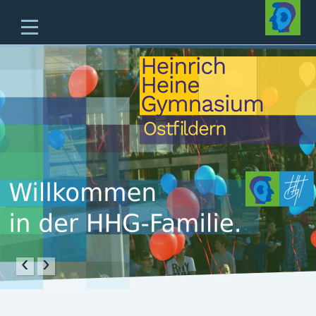
Home
Unsere Schule
Unterricht & Angebote
Zukünftige Fünftklässler
offene Ganztagesschule
Beratung
Schulleben
Service
‹
›