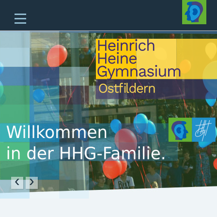
Home
Unsere Schule
Unterricht & Angebote
Zukünftige Fünftklässler
offene Ganztagesschule
Beratung
Schulleben
Service
‹
›