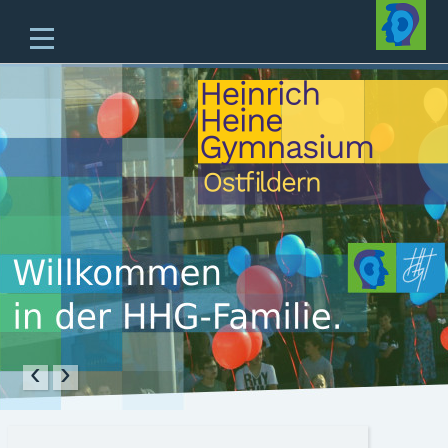
Home
Unsere Schule
Unterricht & Angebote
Zukünftige Fünftklässler
offene Ganztagesschule
Beratung
Schulleben
Service
‹
›