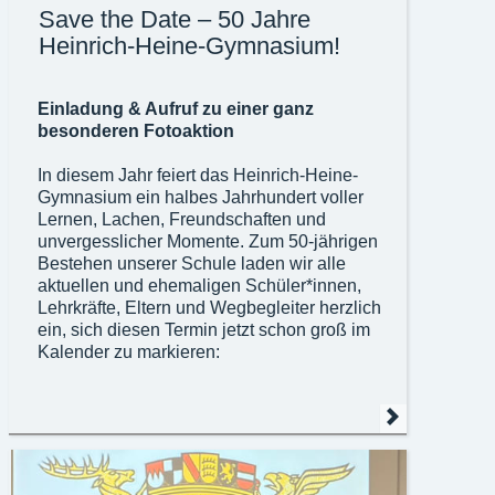
Save the Date – 50 Jahre
Heinrich-Heine-Gymnasium!
Einladung & Aufruf zu einer ganz
besonderen Fotoaktion
In diesem Jahr feiert das Heinrich-Heine-
Gymnasium ein halbes Jahrhundert voller
Lernen, Lachen, Freundschaften und
unvergesslicher Momente. Zum 50-jährigen
Bestehen unserer Schule laden wir alle
aktuellen und ehemaligen Schüler*innen,
Lehrkräfte, Eltern und Wegbegleiter herzlich
ein, sich diesen Termin jetzt schon groß im
Kalender zu markieren:
Save the Date: Festakt zum 50-jährigen
Jubiläum des Heinrich-Heine-Gymnasiums
Datum: 24.07.2026 ab 15:00 Uhr
Freuen Sie sich auf ein buntes